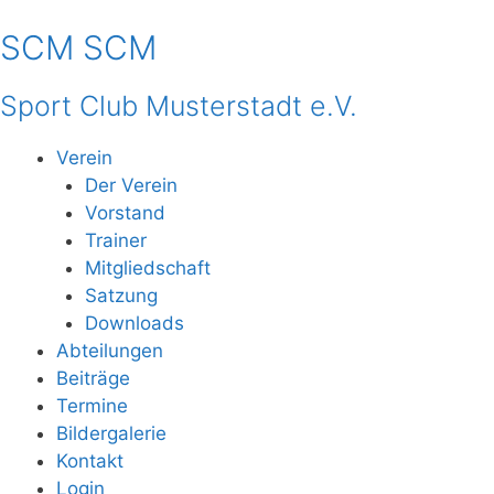
Zum
SCM
SCM
Inhalt
springen
Sport Club Musterstadt e.V.
Verein
Der Verein
Vorstand
Trainer
Mitgliedschaft
Satzung
Downloads
Abteilungen
Beiträge
Termine
Bildergalerie
Kontakt
Login