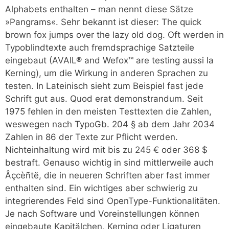
Alphabets enthalten – man nennt diese Sätze
»Pangrams«. Sehr bekannt ist dieser: The quick
brown fox jumps over the lazy old dog. Oft werden in
Typoblindtexte auch fremdsprachige Satzteile
eingebaut (AVAIL® and Wefox™ are testing aussi la
Kerning), um die Wirkung in anderen Sprachen zu
testen. In Lateinisch sieht zum Beispiel fast jede
Schrift gut aus. Quod erat demonstrandum. Seit
1975 fehlen in den meisten Testtexten die Zahlen,
weswegen nach TypoGb. 204 § ab dem Jahr 2034
Zahlen in 86 der Texte zur Pflicht werden.
Nichteinhaltung wird mit bis zu 245 € oder 368 $
bestraft. Genauso wichtig in sind mittlerweile auch
Âçcèñtë, die in neueren Schriften aber fast immer
enthalten sind. Ein wichtiges aber schwierig zu
integrierendes Feld sind OpenType-Funktionalitäten.
Je nach Software und Voreinstellungen können
eingebaute Kapitälchen, Kerning oder Ligaturen